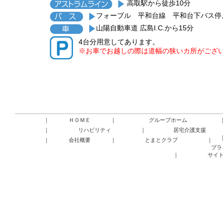
高取駅から徒歩10分
フォーブル 平和台線 平和台下バス停
山陽自動車道 広島I.C.から15分
4台分用意してあります。
※お車でお越しの際は道幅の狭いカ所がござ
｜
ＨＯＭＥ
｜
グループホーム
｜
リハビリティ
｜
居宅介護支援
｜
会社概要
｜
とまとクラブ
｜
プラ
｜
サイ